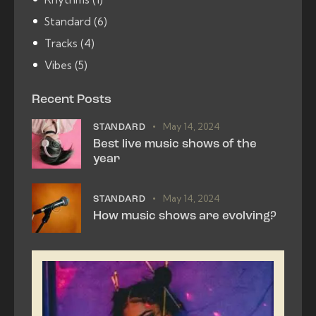
Standard
(6)
Tracks
(4)
Vibes
(5)
Recent Posts
May 14, 2024
STANDARD
Best live music shows of the
year
May 14, 2024
STANDARD
How music shows are evolving?