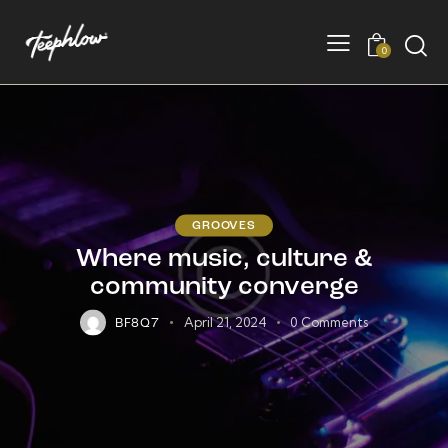
0
GROOVES
Where music, culture &
community converge
April 21, 2024
0
Comments
BF8Q7