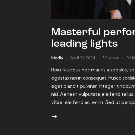
Masterful perfo
leading lights
Media
April 21, 2024
3K
Views
9
Li
Roin faucibus nec mauris a sodales, 
egestas nisi in consequat. Fusce sodal
eget blandit pulvinar. Integer tinci
nisi. Aenean vulputate eleifend tellus
vitae, eleifend ac, enim. Sed ut persp