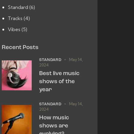
Standard
(6)
Tracks
(4)
Vibes
(5)
Recent Posts
May 14,
STANDARD
2024
Best live music
shows of the
year
May 14,
STANDARD
2024
How music
shows are