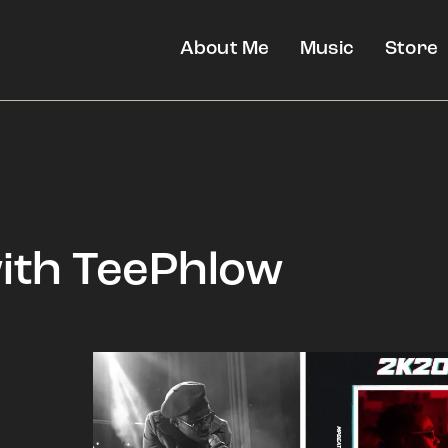
About Me
Music
Store
with TeePhlow