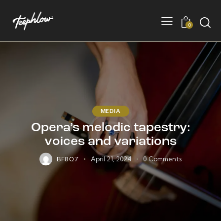
0
MEDIA
Opera’s melodic tapestry:
voices and variations
April 21, 2024
0
Comments
BF8Q7