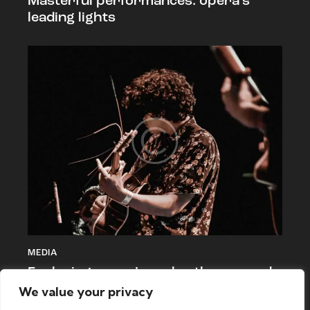
Masterful performances: opera’s
leading lights
MEDIA
Exploring opera’s realm: themes and
narratives
We value your privacy