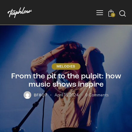
0
MELODIES
From the pit to the pulpit: how
music shows inspire
April 16, 2024
0
Comments
BF8Q7