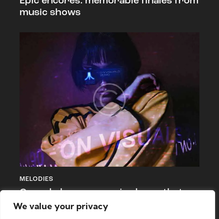
Epic encores: memorable finales from
music shows
MELODIES
Crowd pleasers: music shows that
leave you in awe
We value your privacy