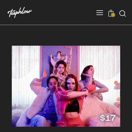
0
$17