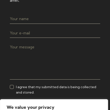
amet.
I agree that my submitted data is being collected
and stored.
Send Message
We value your privacy